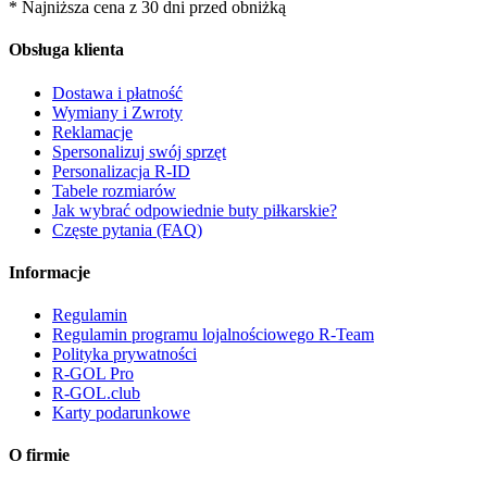
* Najniższa cena z 30 dni przed obniżką
Obsługa klienta
Dostawa i płatność
Wymiany i Zwroty
Reklamacje
Spersonalizuj swój sprzęt
Personalizacja R-ID
Tabele rozmiarów
Jak wybrać odpowiednie buty piłkarskie?
Częste pytania (FAQ)
Informacje
Regulamin
Regulamin programu lojalnościowego R-Team
Polityka prywatności
R-GOL Pro
R-GOL.club
Karty podarunkowe
O firmie