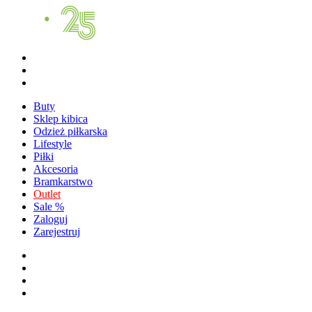
Buty
Sklep kibica
Odzież piłkarska
Lifestyle
Piłki
Akcesoria
Bramkarstwo
Outlet
Sale %
Zaloguj
Zarejestruj