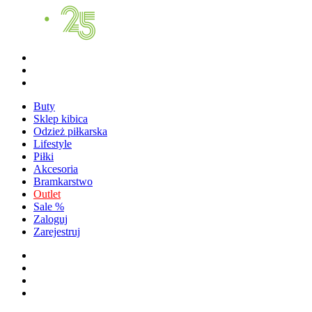
Buty
Sklep kibica
Odzież piłkarska
Lifestyle
Piłki
Akcesoria
Bramkarstwo
Outlet
Sale %
Zaloguj
Zarejestruj