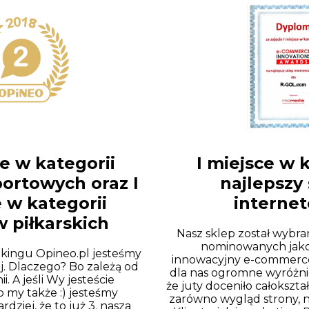
ce w kategorii
I miejsce w 
ortowych oraz I
najlepszy
 w kategorii
interne
 piłkarskich
Nasz sklep został wybra
nominowanych jako
nkingu Opineo.pl jesteśmy
innowacyjny e-commerce
j. Dlaczego? Bo zależą od
dla nas ogromne wyróżnie
. A jeśli Wy jesteście
że juty doceniło całokszta
o my także :) jesteśmy
zarówno wygląd strony, n
rdziej, że to już 3. nasza