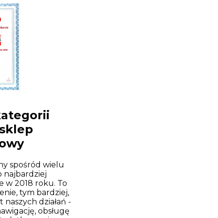
kategorii
 sklep
towy
ny spośród wielu
 najbardziej
 w 2018 roku. To
nie, tym bardziej,
łt naszych działań -
awigację, obsługę