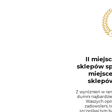
II miejs
sklepów sp
miejsce
sklepów
Z wyróżnień w ra
dumni najbardzie
Waszych opinii
zadowoleni, t
szczęśliwi tym ba