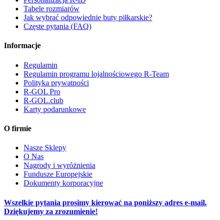
Tabele rozmiarów
Jak wybrać odpowiednie buty piłkarskie?
Częste pytania (FAQ)
Informacje
Regulamin
Regulamin programu lojalnościowego R-Team
Polityka prywatności
R-GOL Pro
R-GOL.club
Karty podarunkowe
O firmie
Nasze Sklepy
O Nas
Nagrody i wyróżnienia
Fundusze Europejskie
Dokumenty korporacyjne
Wszelkie pytania prosimy kierować na poniższy adres e-mail.
Dziękujemy za zrozumienie!