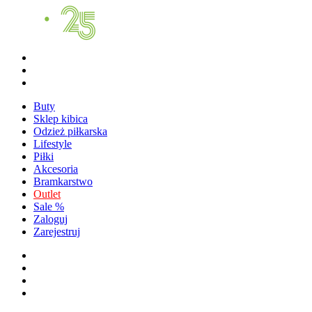
Buty
Sklep kibica
Odzież piłkarska
Lifestyle
Piłki
Akcesoria
Bramkarstwo
Outlet
Sale %
Zaloguj
Zarejestruj