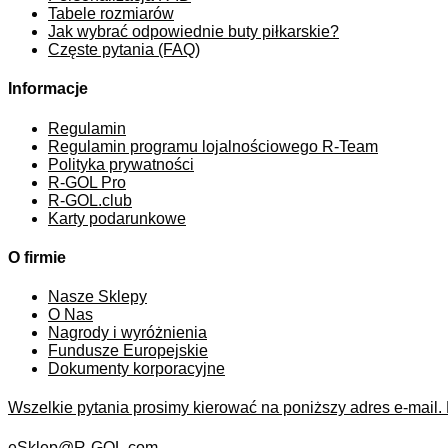
Tabele rozmiarów
Jak wybrać odpowiednie buty piłkarskie?
Częste pytania (FAQ)
Informacje
Regulamin
Regulamin programu lojalnościowego R-Team
Polityka prywatności
R-GOL Pro
R-GOL.club
Karty podarunkowe
O firmie
Nasze Sklepy
O Nas
Nagrody i wyróżnienia
Fundusze Europejskie
Dokumenty korporacyjne
Wszelkie pytania prosimy kierować na poniższy adres e-mail.
eSklep@R-GOL.com