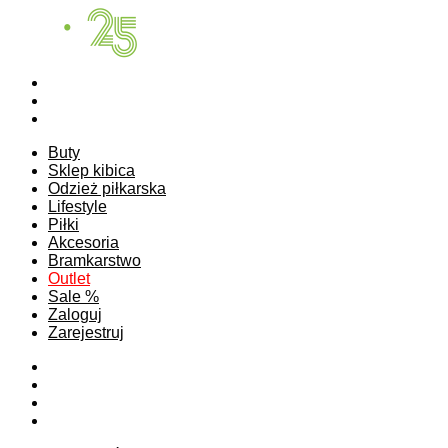
Buty
Sklep kibica
Odzież piłkarska
Lifestyle
Piłki
Akcesoria
Bramkarstwo
Outlet
Sale %
Zaloguj
Zarejestruj