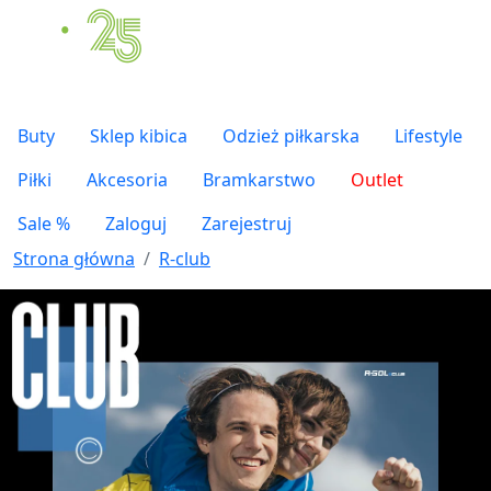
Buty
Sklep kibica
Odzież piłkarska
Lifestyle
Piłki
Akcesoria
Bramkarstwo
Outlet
Sale %
Zaloguj
Zarejestruj
Strona główna
R-club