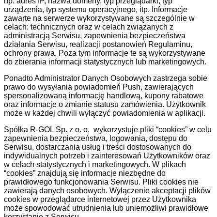
np. adres IP, nazwa domeny, typ przeglądarki, typ
urządzenia, typ systemu operacyjnego, itp. Informacje
zawarte na serwerze wykorzystywane są szczególnie w
celach: technicznych oraz w celach związanych z
administracją Serwisu, zapewnienia bezpieczeństwa
działania Serwisu, realizacji postanowień Regulaminu,
ochrony prawa. Poza tym informacje te są wykorzystywane
do zbierania informacji statystycznych lub marketingowych.
Ponadto Administrator Danych Osobowych zastrzega sobie
prawo do wysyłania powiadomień Push, zawierających
spersonalizowaną informację handlową, kupony rabatowe
oraz informacje o zmianie statusu zamówienia. Użytkownik
może w każdej chwili wyłączyć powiadomienia w aplikacji.
Spółka R-GOL Sp. z o. o. wykorzystuje pliki “cookies” w celu
zapewnienia bezpieczeństwa, logowania, dostępu do
Serwisu, dostarczania usług i treści dostosowanych do
indywidualnych potrzeb i zainteresowań Użytkowników oraz
w celach statystycznych i marketingowych. W plikach
“cookies” znajdują się informacje niezbędne do
prawidłowego funkcjonowania Serwisu. Pliki cookies nie
zawierają danych osobowych. Wyłączenie akceptacji plików
cookies w przeglądarce internetowej przez Użytkownika
może spowodować utrudnienia lub uniemożliwi prawidłowe
korzystanie z Serwisu.