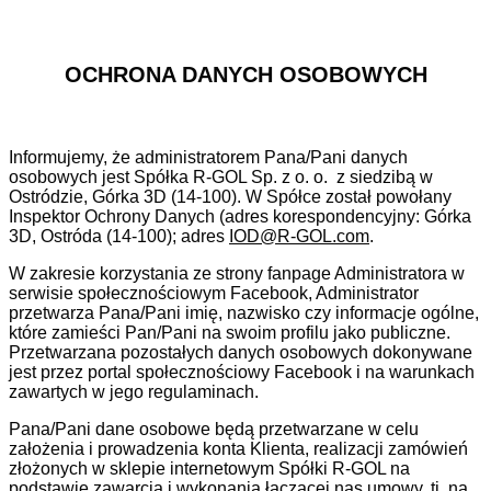
OCHRONA DANYCH OSOBOWYCH
Informujemy, że administratorem Pana/Pani danych
osobowych jest Spółka R-GOL Sp. z o. o. z siedzibą w
Ostródzie, Górka 3D (14-100). W Spółce został powołany
Inspektor Ochrony Danych (adres korespondencyjny: Górka
3D, Ostróda (14-100); adres
IOD@R-GOL.com
.
W zakresie korzystania ze strony fanpage Administratora w
serwisie społecznościowym Facebook, Administrator
przetwarza Pana/Pani imię, nazwisko czy informacje ogólne,
które zamieści Pan/Pani na swoim profilu jako publiczne.
Przetwarzana pozostałych danych osobowych dokonywane
jest przez portal społecznościowy Facebook i na warunkach
zawartych w jego regulaminach.
Pana/Pani dane osobowe będą przetwarzane w celu
założenia i prowadzenia konta Klienta, realizacji zamówień
złożonych w sklepie internetowym Spółki R-GOL na
podstawie zawarcia i wykonania łączącej nas umowy, tj. na