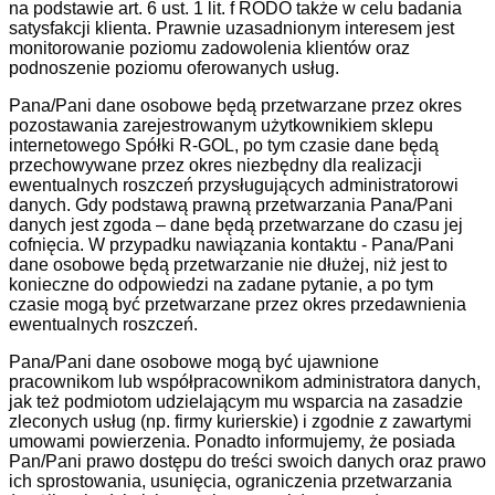
na podstawie art. 6 ust. 1 lit. f RODO także w celu badania
satysfakcji klienta. Prawnie uzasadnionym interesem jest
monitorowanie poziomu zadowolenia klientów oraz
podnoszenie poziomu oferowanych usług.
Pana/Pani dane osobowe będą przetwarzane przez okres
pozostawania zarejestrowanym użytkownikiem sklepu
internetowego Spółki R-GOL, po tym czasie dane będą
przechowywane przez okres niezbędny dla realizacji
ewentualnych roszczeń przysługujących administratorowi
danych. Gdy podstawą prawną przetwarzania Pana/Pani
danych jest zgoda – dane będą przetwarzane do czasu jej
cofnięcia. W przypadku nawiązania kontaktu - Pana/Pani
dane osobowe będą przetwarzanie nie dłużej, niż jest to
konieczne do odpowiedzi na zadane pytanie, a po tym
czasie mogą być przetwarzane przez okres przedawnienia
ewentualnych roszczeń.
Pana/Pani dane osobowe mogą być ujawnione
pracownikom lub współpracownikom administratora danych,
jak też podmiotom udzielającym mu wsparcia na zasadzie
zleconych usług (np. firmy kurierskie) i zgodnie z zawartymi
umowami powierzenia. Ponadto informujemy, że posiada
Pan/Pani prawo dostępu do treści swoich danych oraz prawo
ich sprostowania, usunięcia, ograniczenia przetwarzania