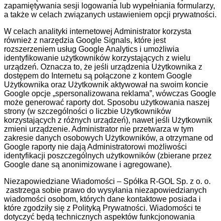
zapamiętywania sesji logowania lub wypełniania formularzy,
a także w celach związanych ustawieniem opcji prywatności.
W celach analityki internetowej Administrator korzysta
również z narzędzia Google Signals, które jest
rozszerzeniem usług Google Analytics i umożliwia
identyfikowanie użytkowników korzystających z wielu
urządzeń. Oznacza to, że jeśli urządzenia Użytkownika z
dostępem do Internetu są połączone z kontem Google
Użytkownika oraz Użytkownik aktywował na swoim koncie
Google opcje „spersonalizowana reklama”, wówczas Google
może generować raporty dot. Sposobu użytkowania naszej
strony (w szczególności o liczbie Użytkowników
korzystających z różnych urządzeń), nawet jeśli Użytkownik
zmieni urządzenie. Administrator nie przetwarza w tym
zakresie danych osobowych Użytkowników, a otrzymane od
Google raporty nie dają Administratorowi możliwości
identyfikacji poszczególnych użytkowników (zbierane przez
Google dane są anonimizowane i agregowane).
Niezapowiedziane Wiadomości – Spółka R-GOL Sp. z o. o.
zastrzega sobie prawo do wysyłania niezapowiedzianych
wiadomości osobom, których dane kontaktowe posiada i
które zgodziły się z Polityką Prywatności. Wiadomości te
dotyczyć będą technicznych aspektów funkcjonowania