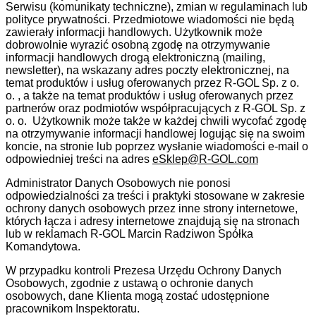
Serwisu (komunikaty techniczne), zmian w regulaminach lub
polityce prywatności. Przedmiotowe wiadomości nie będą
zawierały informacji handlowych. Użytkownik może
dobrowolnie wyrazić osobną zgodę na otrzymywanie
informacji handlowych drogą elektroniczną (mailing,
newsletter), na wskazany adres poczty elektronicznej, na
temat produktów i usług oferowanych przez R-GOL Sp. z o.
o. , a także na temat produktów i usług oferowanych przez
partnerów oraz podmiotów współpracujących z R-GOL Sp. z
o. o. Użytkownik może także w każdej chwili wycofać zgodę
na otrzymywanie informacji handlowej logując się na swoim
koncie, na stronie lub poprzez wysłanie wiadomości e-mail o
odpowiedniej treści na adres
eSklep@R-GOL.com
Administrator Danych Osobowych nie ponosi
odpowiedzialności za treści i praktyki stosowane w zakresie
ochrony danych osobowych przez inne strony internetowe,
których łącza i adresy internetowe znajdują się na stronach
lub w reklamach R-GOL Marcin Radziwon Spółka
Komandytowa.
W przypadku kontroli Prezesa Urzędu Ochrony Danych
Osobowych, zgodnie z ustawą o ochronie danych
osobowych, dane Klienta mogą zostać udostępnione
pracownikom Inspektoratu.