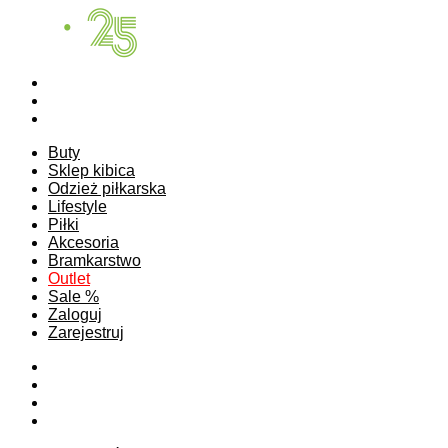
Buty
Sklep kibica
Odzież piłkarska
Lifestyle
Piłki
Akcesoria
Bramkarstwo
Outlet
Sale %
Zaloguj
Zarejestruj