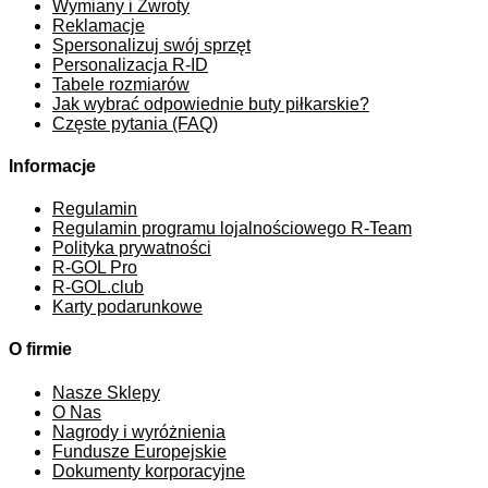
Wymiany i Zwroty
Reklamacje
Spersonalizuj swój sprzęt
Personalizacja R-ID
Tabele rozmiarów
Jak wybrać odpowiednie buty piłkarskie?
Częste pytania (FAQ)
Informacje
Regulamin
Regulamin programu lojalnościowego R-Team
Polityka prywatności
R-GOL Pro
R-GOL.club
Karty podarunkowe
O firmie
Nasze Sklepy
O Nas
Nagrody i wyróżnienia
Fundusze Europejskie
Dokumenty korporacyjne