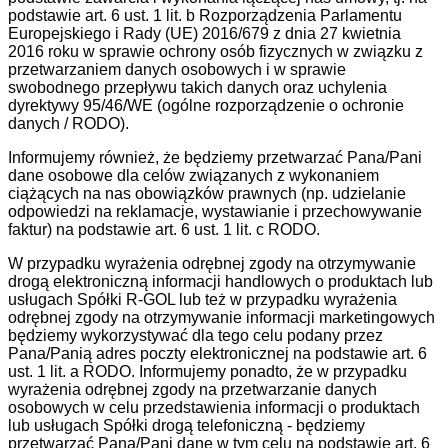
podstawie art. 6 ust. 1 lit. b Rozporządzenia Parlamentu
Europejskiego i Rady (UE) 2016/679 z dnia 27 kwietnia
2016 roku w sprawie ochrony osób fizycznych w związku z
przetwarzaniem danych osobowych i w sprawie
swobodnego przepływu takich danych oraz uchylenia
dyrektywy 95/46/WE (ogólne rozporządzenie o ochronie
danych / RODO).
Informujemy również, że będziemy przetwarzać Pana/Pani
dane osobowe dla celów związanych z wykonaniem
ciążących na nas obowiązków prawnych (np. udzielanie
odpowiedzi na reklamacje, wystawianie i przechowywanie
faktur) na podstawie art. 6 ust. 1 lit. c RODO.
W przypadku wyrażenia odrębnej zgody na otrzymywanie
drogą elektroniczną informacji handlowych o produktach lub
usługach Spółki R-GOL lub też w przypadku wyrażenia
odrębnej zgody na otrzymywanie informacji marketingowych
będziemy wykorzystywać dla tego celu podany przez
Pana/Panią adres poczty elektronicznej na podstawie art. 6
ust. 1 lit. a RODO. Informujemy ponadto, że w przypadku
wyrażenia odrębnej zgody na przetwarzanie danych
osobowych w celu przedstawienia informacji o produktach
lub usługach Spółki drogą telefoniczną - będziemy
przetwarzać Pana/Pani dane w tym celu na podstawie art. 6