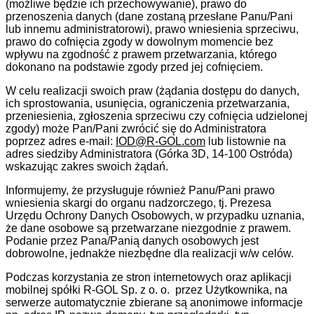
(możliwe będzie ich przechowywanie), prawo do
przenoszenia danych (dane zostaną przesłane Panu/Pani
lub innemu administratorowi), prawo wniesienia sprzeciwu,
prawo do cofnięcia zgody w dowolnym momencie bez
wpływu na zgodność z prawem przetwarzania, którego
dokonano na podstawie zgody przed jej cofnięciem.
W celu realizacji swoich praw (żądania dostępu do danych,
ich sprostowania, usunięcia, ograniczenia przetwarzania,
przeniesienia, zgłoszenia sprzeciwu czy cofnięcia udzielonej
zgody) może Pan/Pani zwrócić się do Administratora
poprzez adres e-mail:
IOD@R-GOL.com
lub listownie na
adres siedziby Administratora (Górka 3D, 14-100 Ostróda)
wskazując zakres swoich żądań.
Informujemy, że przysługuje również Panu/Pani prawo
wniesienia skargi do organu nadzorczego, tj. Prezesa
Urzędu Ochrony Danych Osobowych, w przypadku uznania,
że dane osobowe są przetwarzane niezgodnie z prawem.
Podanie przez Pana/Panią danych osobowych jest
dobrowolne, jednakże niezbędne dla realizacji w/w celów.
Podczas korzystania ze stron internetowych oraz aplikacji
mobilnej spółki R-GOL Sp. z o. o. przez Użytkownika, na
serwerze automatycznie zbierane są anonimowe informacje