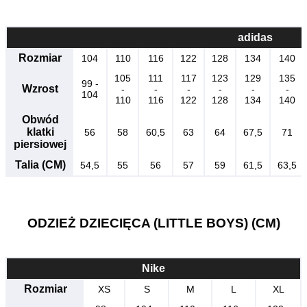
adidas
Rozmiar
104
110
116
122
128
134
140
105
111
117
123
129
135
99 -
Wzrost
-
-
-
-
-
-
104
110
116
122
128
134
140
Obwód
klatki
56
58
60,5
63
64
67,5
71
piersiowej
Talia (CM)
54,5
55
56
57
59
61,5
63,5
ODZIEŻ DZIECIĘCA (LITTLE BOYS) (CM)
Nike
Rozmiar
XS
S
M
L
XL