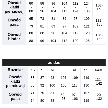
Obwód
80
88
96
104
112
124
136 -
klatki
-
-
-
-
-
-
148
88
96
104
112
124
136
piersiowej
65
73
81
89
97
109
Obwód
121 -
-
-
-
-
-
-
pasa
133
73
81
89
97
109
121
80
88
96
104
112
120
Obwód
128 -
-
-
-
-
-
-
bioder
136
88
96
104
112
120
128
adidas
Rozmiar
XS
S
M
L
XL
XXL
XXXL
Obwód
83
87
93
101
109
119
131 -
klatki
-
-
-
-
-
-
142
86
92
100
108
118
130
piersiowej
71
75
81
107
Obwód
89 -
97 -
120 -
-
-
-
-
pasa
96
106
132
74
80
88
119