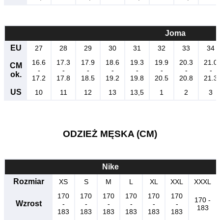
Joma
EU
27
28
29
30
31
32
33
34
16.6
17.3
17.9
18.6
19.3
19.9
20.3
21.0
CM
-
-
-
-
-
-
-
-
ok.
17.2
17.8
18.5
19.2
19.8
20.5
20.8
21.3
US
10
11
12
13
13,5
1
2
3
ODZIEŻ MĘSKA (CM)
Nike
Rozmiar
XS
S
M
L
XL
XXL
XXXL
170
170
170
170
170
170
170 -
Wzrost
-
-
-
-
-
-
183
183
183
183
183
183
183