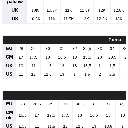
palców
UK
10K
10.5K
11K
11.5K
12K
12,5K
US
10.5K
11K
11.5K
12K
12.5K
13K
Puma
EU
28
29
30
31
32
32,5
33
34
34
CM
17
17,5
18
18,5
19
19,5
20
20,5
2
UK
10
11
11,5
12
13
13,5
1
1,5
2
US
11
12
12,5
13
1
1,5
2
2,5
3
EU
28
28,5
29
30
30,5
31
32
32,5
CM
16,5
17
17,5
17,5
18
18,5
19
19
ok.
US
10,5
11
11,5
12
12,5
13
13,5
1