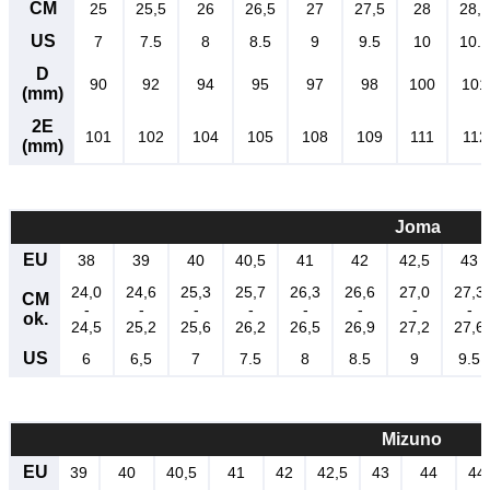
CM
25
25,5
26
26,5
27
27,5
28
28,5
US
7
7.5
8
8.5
9
9.5
10
10.5
D
90
92
94
95
97
98
100
101
(mm)
2E
101
102
104
105
108
109
111
112
(mm)
Joma
EU
38
39
40
40,5
41
42
42,5
43
24,0
24,6
25,3
25,7
26,3
26,6
27,0
27,3
CM
-
-
-
-
-
-
-
-
ok.
24,5
25,2
25,6
26,2
26,5
26,9
27,2
27,6
US
6
6,5
7
7.5
8
8.5
9
9.5
Mizuno
EU
39
40
40,5
41
42
42,5
43
44
44