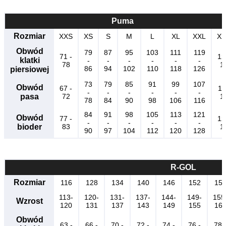
Puma
Rozmiar
XXS
XS
S
M
L
XL
XXL
XX
Obwód
79
87
95
103
111
119
71 -
12
klatki
-
-
-
-
-
-
78
1
86
94
102
110
118
126
piersiowej
73
79
85
91
99
107
Obwód
67 -
11
-
-
-
-
-
-
pasa
72
1
78
84
90
98
106
116
84
91
98
105
113
121
Obwód
77 -
12
-
-
-
-
-
-
bioder
83
1
90
97
104
112
120
128
R-GOL
Rozmiar
116
128
134
140
146
152
15
113-
120-
131-
137-
144-
149-
155
Wzrost
120
131
137
143
149
155
16
Obwód
63 -
66 -
70 -
72 -
74 -
76 -
78 