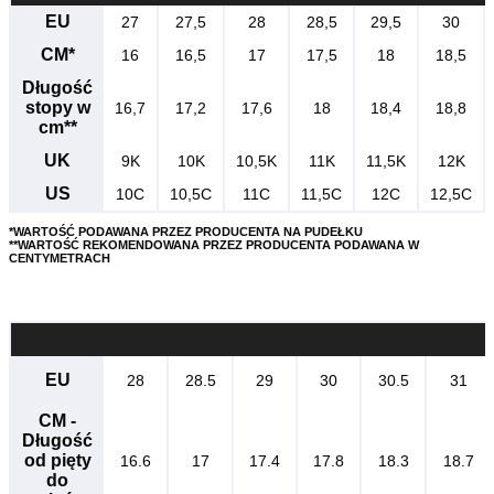
EU
27
27,5
28
28,5
29,5
30
CM*
16
16,5
17
17,5
18
18,5
Długość
stopy w
16,7
17,2
17,6
18
18,4
18,8
cm**
UK
9K
10K
10,5K
11K
11,5K
12K
US
10C
10,5C
11C
11,5C
12C
12,5C
*WARTOŚĆ PODAWANA PRZEZ PRODUCENTA NA PUDEŁKU
**WARTOŚĆ REKOMENDOWANA PRZEZ PRODUCENTA PODAWANA W
CENTYMETRACH
EU
28
28.5
29
30
30.5
31
CM -
Długość
od pięty
16.6
17
17.4
17.8
18.3
18.7
do