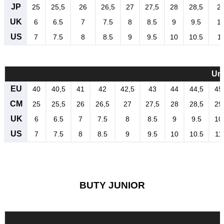
JP
25
25,5
26
26,5
27
27,5
28
28,5
2
UK
6
6.5
7
7.5
8
8.5
9
9.5
1
US
7
7.5
8
8.5
9
9.5
10
10.5
1
Un
EU
40
40,5
41
42
42,5
43
44
44,5
45
CM
25
25,5
26
26,5
27
27,5
28
28,5
29
UK
6
6.5
7
7.5
8
8.5
9
9.5
10
US
7
7.5
8
8.5
9
9.5
10
10.5
11
BUTY JUNIOR