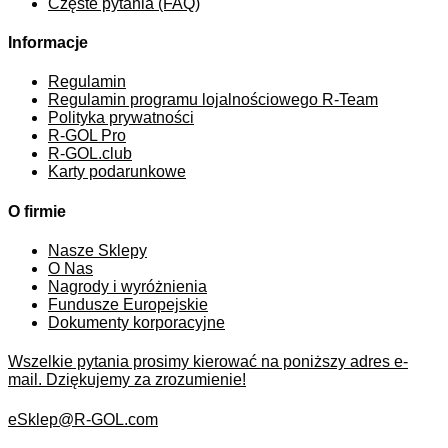
Częste pytania (FAQ)
Informacje
Regulamin
Regulamin programu lojalnościowego R-Team
Polityka prywatności
R-GOL Pro
R-GOL.club
Karty podarunkowe
O firmie
Nasze Sklepy
O Nas
Nagrody i wyróżnienia
Fundusze Europejskie
Dokumenty korporacyjne
Wszelkie pytania prosimy kierować na poniższy adres e-
mail. Dziękujemy za zrozumienie!
eSklep@R-GOL.com