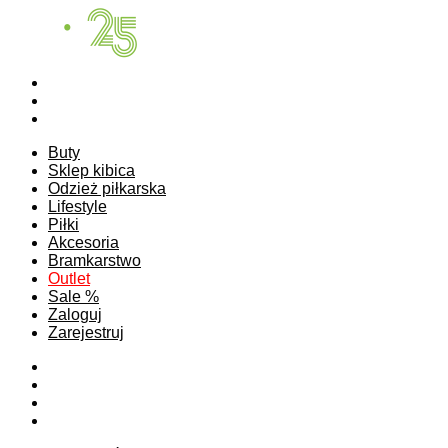
Buty
Sklep kibica
Odzież piłkarska
Lifestyle
Piłki
Akcesoria
Bramkarstwo
Outlet
Sale %
Zaloguj
Zarejestruj