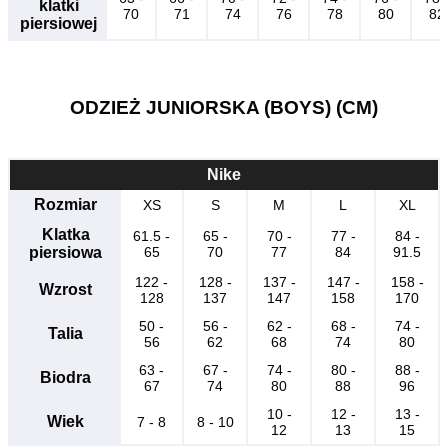
klatki
70
71
74
76
78
80
82
piersiowej
ODZIEŻ JUNIORSKA (BOYS) (CM)
Nike
Rozmiar
XS
S
M
L
XL
Klatka
61.5 -
65 -
70 -
77 -
84 -
piersiowa
65
70
77
84
91.5
122 -
128 -
137 -
147 -
158 -
Wzrost
128
137
147
158
170
50 -
56 -
62 -
68 -
74 -
Talia
56
62
68
74
80
63 -
67 -
74 -
80 -
88 -
Biodra
67
74
80
88
96
10 -
12 -
13 -
Wiek
7 - 8
8 - 10
12
13
15