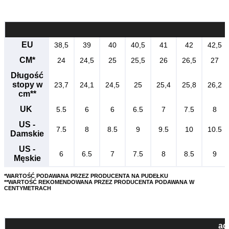
EU
38,5
39
40
40,5
41
42
42,5
CM*
24
24,5
25
25,5
26
26,5
27
Długość
stopy w
23,7
24,1
24,5
25
25,4
25,8
26,2
cm**
UK
5.5
6
6
6.5
7
7.5
8
US -
7.5
8
8.5
9
9.5
10
10.5
Damskie
US -
6
6.5
7
7.5
8
8.5
9
Męskie
*WARTOŚĆ PODAWANA PRZEZ PRODUCENTA NA PUDEŁKU
**WARTOŚĆ REKOMENDOWANA PRZEZ PRODUCENTA PODAWANA W
CENTYMETRACH
ad