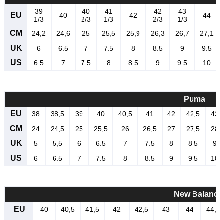
39
40
41
42
43
EU
40
42
44
1/3
2/3
1/3
2/3
1/3
CM
24,2
24,6
25
25,5
25,9
26,3
26,7
27,1
UK
6
6.5
7
7.5
8
8.5
9
9.5
US
6.5
7
7.5
8
8.5
9
9.5
10
Puma
EU
38
38,5
39
40
40,5
41
42
42,5
43
CM
24
24,5
25
25,5
26
26,5
27
27,5
28
UK
5
5,5
6
6.5
7
7.5
8
8.5
9
US
6
6.5
7
7.5
8
8.5
9
9.5
10
New Balanc
EU
40
40,5
41,5
42
42,5
43
44
44,5