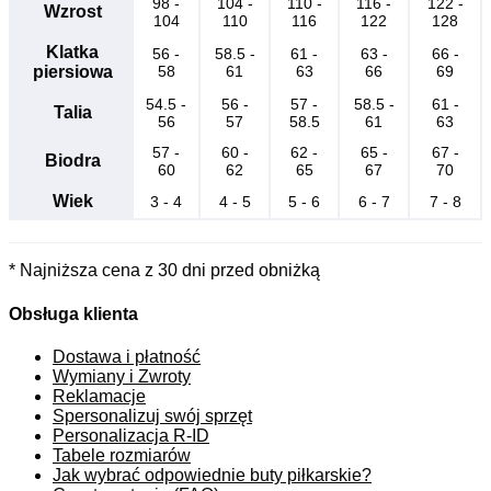
98 -
104 -
110 -
116 -
122 -
Wzrost
104
110
116
122
128
Klatka
56 -
58.5 -
61 -
63 -
66 -
piersiowa
58
61
63
66
69
54.5 -
56 -
57 -
58.5 -
61 -
Talia
56
57
58.5
61
63
57 -
60 -
62 -
65 -
67 -
Biodra
60
62
65
67
70
Wiek
3 - 4
4 - 5
5 - 6
6 - 7
7 - 8
* Najniższa cena z 30 dni przed obniżką
Obsługa klienta
Dostawa i płatność
Wymiany i Zwroty
Reklamacje
Spersonalizuj swój sprzęt
Personalizacja R-ID
Tabele rozmiarów
Jak wybrać odpowiednie buty piłkarskie?