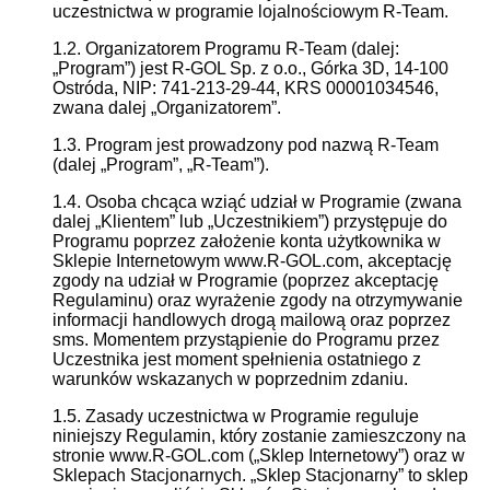
uczestnictwa w programie lojalnościowym R-Team.
1.2. Organizatorem Programu R-Team (dalej:
„Program”) jest R-GOL Sp. z o.o., Górka 3D, 14-100
Ostróda, NIP: 741-213-29-44, KRS 00001034546,
zwana dalej „Organizatorem”.
1.3. Program jest prowadzony pod nazwą R-Team
(dalej „Program”, „R-Team”).
1.4. Osoba chcąca wziąć udział w Programie (zwana
dalej „Klientem” lub „Uczestnikiem”) przystępuje do
Programu poprzez założenie konta użytkownika w
Sklepie Internetowym www.R-GOL.com, akceptację
zgody na udział w Programie (poprzez akceptację
Regulaminu) oraz wyrażenie zgody na otrzymywanie
informacji handlowych drogą mailową oraz poprzez
sms. Momentem przystąpienie do Programu przez
Uczestnika jest moment spełnienia ostatniego z
warunków wskazanych w poprzednim zdaniu.
1.5. Zasady uczestnictwa w Programie reguluje
niniejszy Regulamin, który zostanie zamieszczony na
stronie www.R-GOL.com („Sklep Internetowy”) oraz w
Sklepach Stacjonarnych. „Sklep Stacjonarny” to sklep