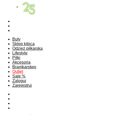
Buty
Sklep kibica
Odzież piłkarska
Lifestyle
Piłki
Akcesoria
Bramkarstwo
Outlet
Sale %
Zaloguj
Zarejestruj