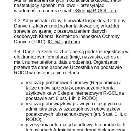
Administratorem danych można skontaktować się w
następujący sposób: mailowo – przesyłając
wiadomość na adres e-mail:
eSklep@R-GOL.com
.
4.3. Administrator danych powołał Inspektora Ochrony
Danych, z którym można kontaktować się w każdej
sprawie związanej z przetwarzaniem danych
osobowych Klienta. Kontakt do Inspektora Ochrony
Danych („IOD”):
IOD@r-gol.com
.
4.4. Dane Uczestnika zbierane są podczas rejestracji w
elektronicznym formularzu (imię, nazwisko, adres e-
mail, numer telefonu, data urodzenia). Organizator
przetwarza dane osobowe Uczestnika na podstawie
RODO w następujących celach:
realizacji postanowień umowy (Regulaminu) a
także umów sprzedaży, prowadzenie konta
użytkownika w Sklepie Internetowym R-GOL na
podstawie art. 6 ust. 1 lit. b RODO;
realizacji obowiązków prawnych ciążących na
administratorze w szczególności obowiązków
podatkowych lub rachunkowych (art. 6 ust. 1 lit. c
RODO);
przesyłania informacji handlowych o produktach
lub usługach Administratora drogą elektroniczną