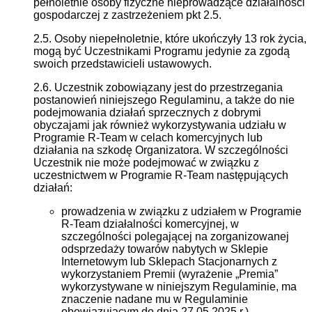
pełnoletnie osoby fizyczne nieprowadzące działalności
gospodarczej z zastrzeżeniem pkt 2.5.
2.5. Osoby niepełnoletnie, które ukończyły 13 rok życia,
mogą być Uczestnikami Programu jedynie za zgodą
swoich przedstawicieli ustawowych.
2.6. Uczestnik zobowiązany jest do przestrzegania
postanowień niniejszego Regulaminu, a także do nie
podejmowania działań sprzecznych z dobrymi
obyczajami jak również wykorzystywania udziału w
Programie R-Team w celach komercyjnych lub
działania na szkodę Organizatora. W szczególności
Uczestnik nie może podejmować w związku z
uczestnictwem w Programie R-Team następujących
działań:
prowadzenia w związku z udziałem w Programie
R-Team działalności komercyjnej, w
szczególności polegającej na zorganizowanej
odsprzedaży towarów nabytych w Sklepie
Internetowym lub Sklepach Stacjonarnych z
wykorzystaniem Premii (wyrażenie „Premia”
wykorzystywane w niniejszym Regulaminie, ma
znaczenie nadane mu w Regulaminie
obowiązującym do dnia 27.05.2025 r.),