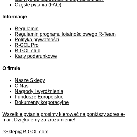
Częste pytania (FAQ)
Informacje
Regulamin
Regulamin programu lojalnościowego R-Team
Polityka prywatności
R-GOL Pro
R-GOL.club
Karty podarunkowe
O firmie
Nasze Sklepy
O Nas
Nagrody i wyróżnienia
Fundusze Europejskie
Dokumenty korporacyjne
Wszelkie pytania prosimy kierować na poniższy adres e-
mail. Dziękujemy za zrozumienie!
eSklep@R-GOL.com