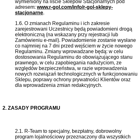
wymieniony na liście Sklepów Stacjonarnych pod
adresem:
www.r-gol.com/info/r-gol-sklepy-
stacjonarne
.
1.6. O zmianach Regulaminu i ich zakresie
zarejestrowani Uczestnicy będą powiadomieni drogą
elektroniczną (na wskazany przy rejestracji lub
Zamówieniu e-mail). Powiadomienie zostanie wysłane
co najmniej na 7 dni przed wejściem w życie nowego
Regulaminu. Zmiany wprowadzane będą: w celu
dostosowania Regulaminu do obowiązującego stanu
prawnego, w celu zapobiegania nadużyciom, ze
względów bezpieczeństwa, w razie wprowadzenia
nowych rozwiązań technologicznych w funkcjonowaniu
Sklepu, poprawy ochrony prywatności Klientów oraz
dla wprowadzenia zmian redakcyjnych.
2. ZASADY PROGRAMU
2.1. R-Team to specjalny, bezpłatny, dobrowolny
program lojalnościowy przeznaczony dla wszystkich