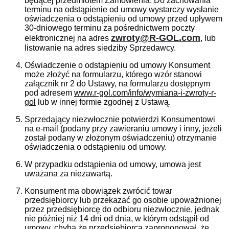
będącej przedmiotem Zamówienia. Do zachowania
terminu na odstąpienie od umowy wystarczy wysłanie
oświadczenia o odstąpieniu od umowy przed upływem
30-dniowego terminu za pośrednictwem poczty
zwroty@R-GOL.com
elektronicznej na adres
, lub
listowanie na adres siedziby Sprzedawcy.
Oświadczenie o odstąpieniu od umowy Konsument
może złożyć na formularzu, którego wzór stanowi
załącznik nr 2 do Ustawy, na formularzu dostępnym
pod adresem
www.r-gol.com/info/wymiana-i-zwroty-r-
gol
lub w innej formie zgodnej z Ustawą.
Sprzedający niezwłocznie potwierdzi Konsumentowi
na e-mail (podany przy zawieraniu umowy i inny, jeżeli
został podany w złożonym oświadczeniu) otrzymanie
oświadczenia o odstąpieniu od umowy.
W przypadku odstąpienia od umowy, umowa jest
uważana za niezawartą.
Konsument ma obowiązek zwrócić towar
przedsiębiorcy lub przekazać go osobie upoważnionej
przez przedsiębiorcę do odbioru niezwłocznie, jednak
nie później niż 14 dni od dnia, w którym odstąpił od
umowy, chyba że przedsiębiorca zaproponował, że