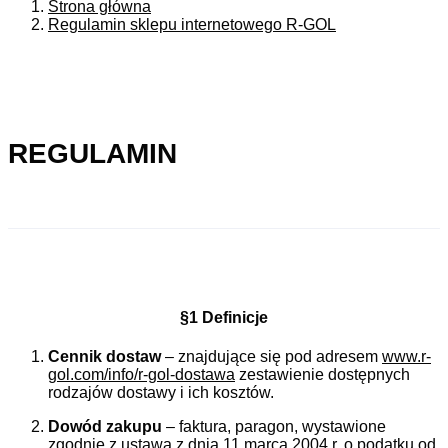
Strona główna
Regulamin sklepu internetowego R-GOL
REGULAMIN
§1 Definicje
Cennik dostaw
– znajdujące się pod adresem
www.r-
gol.com/info/r-gol-dostawa
zestawienie dostępnych
rodzajów dostawy i ich kosztów.
Dowód zakupu
– faktura, paragon, wystawione
zgodnie z ustawą z dnia 11 marca 2004 r. o podatku od