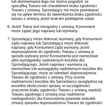
lub domniemania tego nie można pogodzić ze
specyfiką Towaru lub charakterem braku zgodności
Towaru z umową. Sprzedający nie może powoływać
się na upływ terminu do stwierdzenia braku zgodności
towaru z umową, jeżeli brak ten podstępnie zataił.
Jeżeli Towar jest niezgodny z umową, Konsument
może żądać jego naprawy lub wymiany.
Sprzedający może dokonać wymiany, gdy Konsument
żąda naprawy lub Sprzedający może dokonać
naprawy, gdy Konsument żąda wymiany, jeżeli
doprowadzenie do zgodności Towaru z umową w
sposób wybrany przez Konsumenta jest niemożliwe
albo wymagałoby nadmiernych kosztów dla
Sprzedającego. Jeżeli naprawa i wymiana są
niemożliwe lub wymagałyby nadmiernych kosztów dla
Sprzedającego, może on odmówić doprowadzenia
Towaru do zgodności z umową. Przy ocenie
nadmierności kosztów dla Sprzedawcy uwzględnia się
wszelkie okoliczności sprawy, w szczególności
znaczenie braku zgodności Towaru z umową, wartość
Towaru zgodnego z umową oraz nadmierne
niedogodności dla Konsumenta powstałe wskutek
zmiany sposobu doprowadzenia Towaru do zgodności