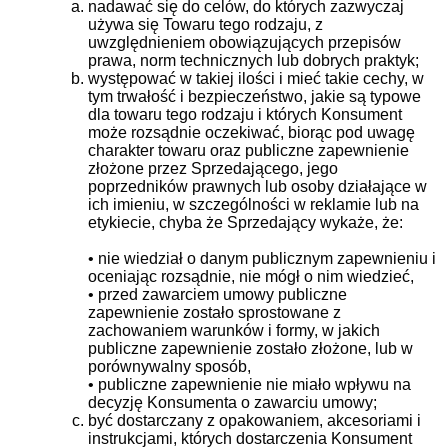
nadawać się do celów, do których zazwyczaj
używa się Towaru tego rodzaju, z
uwzględnieniem obowiązujących przepisów
prawa, norm technicznych lub dobrych praktyk;
występować w takiej ilości i mieć takie cechy, w
tym trwałość i bezpieczeństwo, jakie są typowe
dla towaru tego rodzaju i których Konsument
może rozsądnie oczekiwać, biorąc pod uwagę
charakter towaru oraz publiczne zapewnienie
złożone przez Sprzedającego, jego
poprzedników prawnych lub osoby działające w
ich imieniu, w szczególności w reklamie lub na
etykiecie, chyba że Sprzedający wykaże, że:
• nie wiedział o danym publicznym zapewnieniu i
oceniając rozsądnie, nie mógł o nim wiedzieć,
• przed zawarciem umowy publiczne
zapewnienie zostało sprostowane z
zachowaniem warunków i formy, w jakich
publiczne zapewnienie zostało złożone, lub w
porównywalny sposób,
• publiczne zapewnienie nie miało wpływu na
decyzję Konsumenta o zawarciu umowy;
być dostarczany z opakowaniem, akcesoriami i
instrukcjami, których dostarczenia Konsument