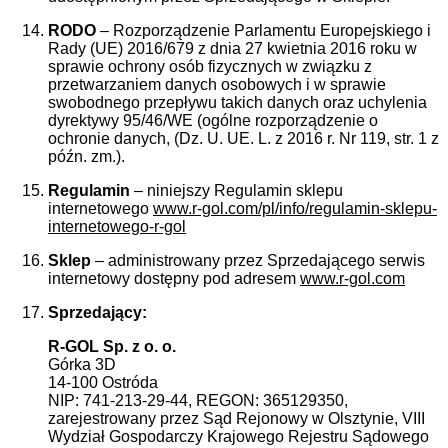
RODO
– Rozporządzenie Parlamentu Europejskiego i
Rady (UE) 2016/679 z dnia 27 kwietnia 2016 roku w
sprawie ochrony osób fizycznych w związku z
przetwarzaniem danych osobowych i w sprawie
swobodnego przepływu takich danych oraz uchylenia
dyrektywy 95/46/WE (ogólne rozporządzenie o
ochronie danych, (Dz. U. UE. L. z 2016 r. Nr 119, str. 1 z
późn. zm.).
Regulamin
– niniejszy Regulamin sklepu
internetowego
www.r-gol.com/pl/info/regulamin-sklepu-
internetowego-r-gol
Sklep
– administrowany przez Sprzedającego serwis
internetowy dostępny pod adresem
www.r-gol.com
Sprzedający:
R-GOL Sp. z o. o.
Górka 3D
14-100 Ostróda
NIP: 741-213-29-44, REGON: 365129350,
zarejestrowany przez Sąd Rejonowy w Olsztynie, VIII
Wydział Gospodarczy Krajowego Rejestru Sądowego