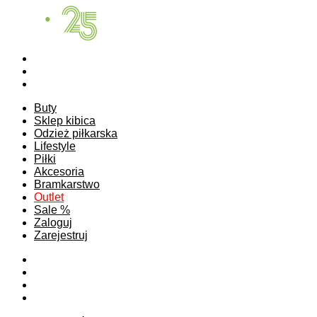
Buty
Sklep kibica
Odzież piłkarska
Lifestyle
Piłki
Akcesoria
Bramkarstwo
Outlet
Sale %
Zaloguj
Zarejestruj