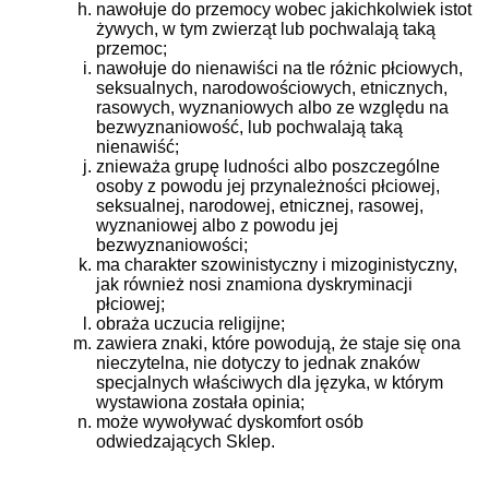
nawołuje do przemocy wobec jakichkolwiek istot
żywych, w tym zwierząt lub pochwalają taką
przemoc;
nawołuje do nienawiści na tle różnic płciowych,
seksualnych, narodowościowych, etnicznych,
rasowych, wyznaniowych albo ze względu na
bezwyznaniowość, lub pochwalają taką
nienawiść;
znieważa grupę ludności albo poszczególne
osoby z powodu jej przynależności płciowej,
seksualnej, narodowej, etnicznej, rasowej,
wyznaniowej albo z powodu jej
bezwyznaniowości;
ma charakter szowinistyczny i mizoginistyczny,
jak również nosi znamiona dyskryminacji
płciowej;
obraża uczucia religijne;
zawiera znaki, które powodują, że staje się ona
nieczytelna, nie dotyczy to jednak znaków
specjalnych właściwych dla języka, w którym
wystawiona została opinia;
może wywoływać dyskomfort osób
odwiedzających Sklep.