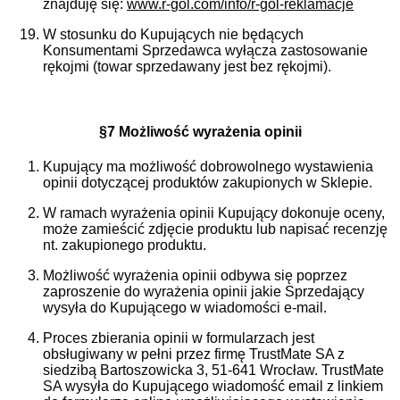
znajduję się:
www.r-gol.com/info/r-gol-reklamacje
W stosunku do Kupujących nie będących
Konsumentami Sprzedawca wyłącza zastosowanie
rękojmi (towar sprzedawany jest bez rękojmi).
§7 Możliwość wyrażenia opinii
Kupujący ma możliwość dobrowolnego wystawienia
opinii dotyczącej produktów zakupionych w Sklepie.
W ramach wyrażenia opinii Kupujący dokonuje oceny,
może zamieścić zdjęcie produktu lub napisać recenzję
nt. zakupionego produktu.
Możliwość wyrażenia opinii odbywa się poprzez
zaproszenie do wyrażenia opinii jakie Sprzedający
wysyła do Kupującego w wiadomości e-mail.
Proces zbierania opinii w formularzach jest
obsługiwany w pełni przez firmę TrustMate SA z
siedzibą Bartoszowicka 3, 51-641 Wrocław. TrustMate
SA wysyła do Kupującego wiadomość email z linkiem