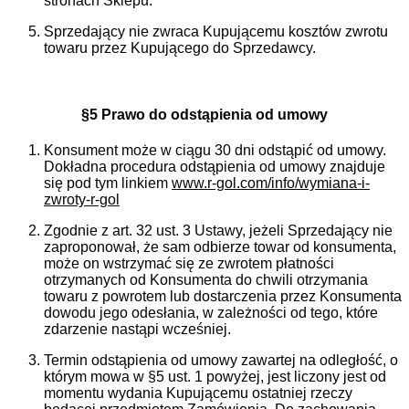
stronach Sklepu.
Sprzedający nie zwraca Kupującemu kosztów zwrotu
towaru przez Kupującego do Sprzedawcy.
§5 Prawo do odstąpienia od umowy
Konsument może w ciągu 30 dni odstąpić od umowy.
Dokładna procedura odstąpienia od umowy znajduje
się pod tym linkiem
www.r-gol.com/info/wymiana-i-
zwroty-r-gol
Zgodnie z art. 32 ust. 3 Ustawy, jeżeli Sprzedający nie
zaproponował, że sam odbierze towar od konsumenta,
może on wstrzymać się ze zwrotem płatności
otrzymanych od Konsumenta do chwili otrzymania
towaru z powrotem lub dostarczenia przez Konsumenta
dowodu jego odesłania, w zależności od tego, które
zdarzenie nastąpi wcześniej.
Termin odstąpienia od umowy zawartej na odległość, o
którym mowa w §5 ust. 1 powyżej, jest liczony jest od
momentu wydania Kupującemu ostatniej rzeczy