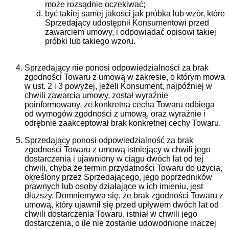
może rozsądnie oczekiwać;
być takiej samej jakości jak próbka lub wzór, które
Sprzedający udostępnił Konsumentowi przed
zawarciem umowy, i odpowiadać opisowi takiej
próbki lub takiego wzoru.
Sprzedający nie ponosi odpowiedzialności za brak
zgodności Towaru z umową w zakresie, o którym mowa
w ust. 2 i 3 powyżej, jeżeli Konsument, najpóźniej w
chwili zawarcia umowy, został wyraźnie
poinformowany, że konkretna cecha Towaru odbiega
od wymogów zgodności z umową, oraz wyraźnie i
odrębnie zaakceptował brak konkretnej cechy Towaru.
Sprzedający ponosi odpowiedzialność za brak
zgodności Towaru z umową istniejący w chwili jego
dostarczenia i ujawniony w ciągu dwóch lat od tej
chwili, chyba że termin przydatności Towaru do użycia,
określony przez Sprzedającego, jego poprzedników
prawnych lub osoby działające w ich imieniu, jest
dłuższy. Domniemywa się, że brak zgodności Towaru z
umową, który ujawnił się przed upływem dwóch lat od
chwili dostarczenia Towaru, istniał w chwili jego
dostarczenia, o ile nie zostanie udowodnione inaczej