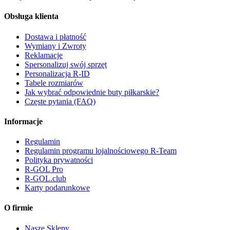
Obsługa klienta
Dostawa i płatność
Wymiany i Zwroty
Reklamacje
Spersonalizuj swój sprzęt
Personalizacja R-ID
Tabele rozmiarów
Jak wybrać odpowiednie buty piłkarskie?
Częste pytania (FAQ)
Informacje
Regulamin
Regulamin programu lojalnościowego R-Team
Polityka prywatności
R-GOL Pro
R-GOL.club
Karty podarunkowe
O firmie
Nasze Sklepy