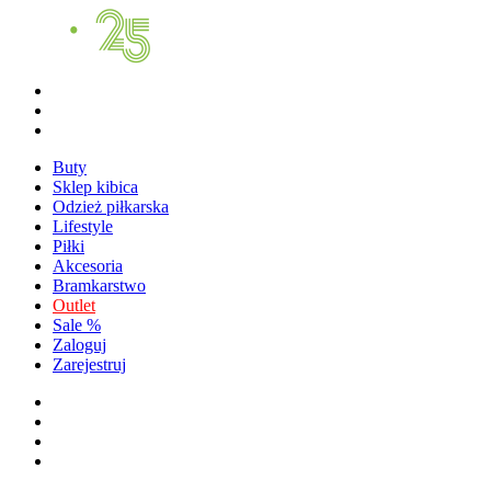
Buty
Sklep kibica
Odzież piłkarska
Lifestyle
Piłki
Akcesoria
Bramkarstwo
Outlet
Sale %
Zaloguj
Zarejestruj